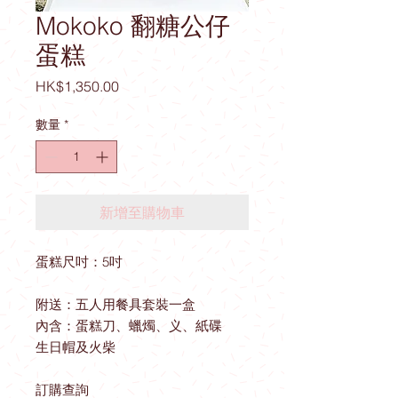
Mokoko 翻糖公仔
蛋糕
價
HK$1,350.00
格
數量
*
新增至購物車
蛋糕尺吋：5吋
附送：五人用餐具套裝一盒
內含：蛋糕刀、蠟燭、义、紙碟
生日帽及火柴
訂購查詢