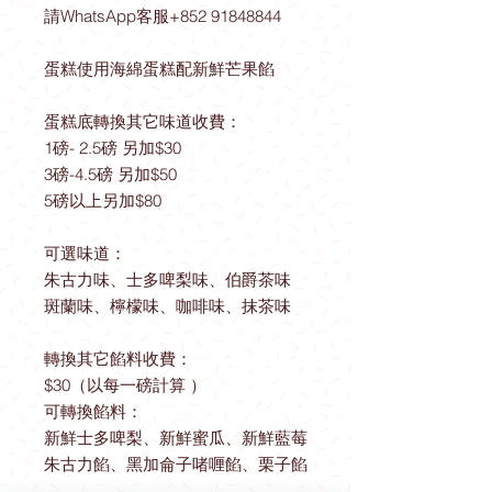
請WhatsApp客服+852 91848844
蛋糕使用海綿蛋糕配新鮮芒果餡
蛋糕底轉換其它味道收費：
1磅- 2.5磅 另加$30
3磅-4.5磅 另加$50
5磅以上另加$80
可選味道：
朱古力味、士多啤梨味、伯爵茶味
斑蘭味、檸檬味、咖啡味、抹茶味
轉換其它餡料收費：
$30（以每一磅計算 ）
可轉換餡料：
新鮮士多啤梨、新鮮蜜瓜、新鮮藍莓
朱古力餡、黑加侖子啫喱餡、栗子餡