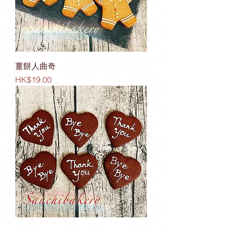
薑餅人曲奇
價格
HK$19.00