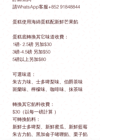
請WhatsApp客服+852 91848844
蛋糕使用海綿蛋糕配新鮮芒果餡
蛋糕底轉換其它味道收費：
1磅- 2.5磅 另加$30
3磅-4.5磅 另加$50
5磅以上另加$80
可選味道：
朱古力味、士多啤梨味、伯爵茶味
斑蘭味、檸檬味、咖啡味、抹茶味
轉換其它餡料收費：
$30（以每一磅計算 ）
可轉換餡料：
新鮮士多啤梨、新鮮蜜瓜、新鮮藍莓
朱古力餡、黑加侖子啫喱餡、栗子餡