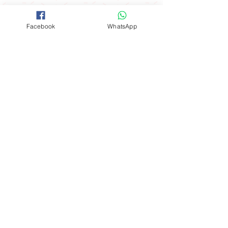
送貨優惠
Facebook
WhatsApp
取貨地址 ： 觀塘駿業里10號業運工業
大廈2樓A室
(星期一至星期四) 購物滿$600可免費
開放時間
在指定港鐵站內交收：
聯絡我們
*星期五 、 六 、日，公眾假期及假期
前一天不設指定港鐵站免費送貨優惠
FOLLOW
工場地址​
（指定港鐵站）
觀塘成業街19-21號成業工業大廈628室
九龍區：觀塘站，鑽石山站及油塘站
。
​**本店所有製作成品於食環署核實持牌
食物製造工場製作**
港島區：北角站 。
Mon - Fri: 9am - 6pm
新界區：大圍站 。
​​Sat - Sun: 9am - 5pm
購物滿$3000可免費在港鐵全線站內交
Whatapps:
(852) 9184 8844
收：