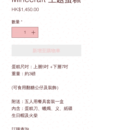
價
HK$1,450.00
格
數量
*
新增至購物車
蛋糕尺吋：上層5吋 +下層7吋
重量：約3磅
(可食用翻糖公仔及裝飾）
附送：五人用餐具套裝一盒
內含：蛋糕刀、蠟燭、义、紙碟
生日帽及火柴
訂購查詢