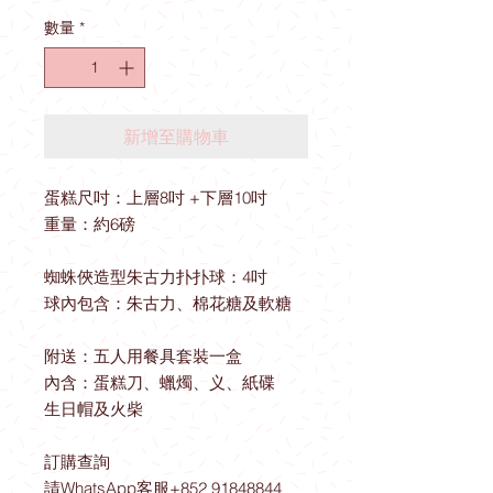
格
數量
*
新增至購物車
蛋糕尺吋：上層8吋 +下層10吋
重量：約6磅
蜘蛛俠造型朱古力扑扑球：4吋
球內包含：朱古力、棉花糖及軟糖
附送：五人用餐具套裝一盒
內含：蛋糕刀、蠟燭、义、紙碟
生日帽及火柴
訂購查詢
請WhatsApp客服+852 91848844