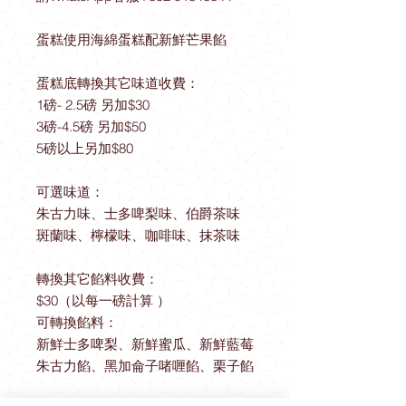
蛋糕使用海綿蛋糕配新鮮芒果餡
蛋糕底轉換其它味道收費：
1磅- 2.5磅 另加$30
3磅-4.5磅 另加$50
5磅以上另加$80
可選味道：
朱古力味、士多啤梨味、伯爵茶味
斑蘭味、檸檬味、咖啡味、抹茶味
轉換其它餡料收費：
$30（以每一磅計算 ）
可轉換餡料：
新鮮士多啤梨、新鮮蜜瓜、新鮮藍莓
朱古力餡、黑加侖子啫喱餡、栗子餡