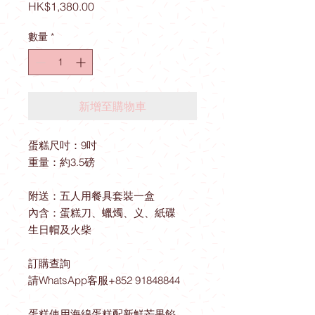
價
HK$1,380.00
格
數量
*
新增至購物車
蛋糕尺吋：9吋
重量：約3.5磅
附送：五人用餐具套裝一盒
內含：蛋糕刀、蠟燭、义、紙碟
生日帽及火柴
訂購查詢
請WhatsApp客服+852 91848844
蛋糕使用海綿蛋糕配新鮮芒果餡