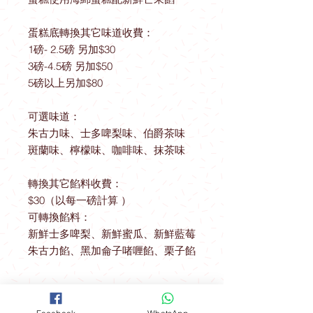
蛋糕底轉換其它味道收費：
1磅- 2.5磅 另加$30
3磅-4.5磅 另加$50
5磅以上另加$80
可選味道：
朱古力味、士多啤梨味、伯爵茶味
斑蘭味、檸檬味、咖啡味、抹茶味
轉換其它餡料收費：
$30（以每一磅計算 ）
可轉換餡料：
新鮮士多啤梨、新鮮蜜瓜、新鮮藍莓
朱古力餡、黑加侖子啫喱餡、栗子餡
送貨優惠