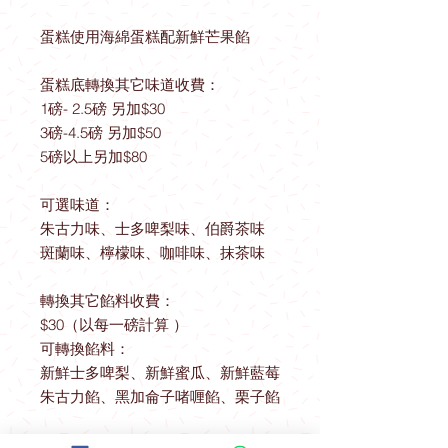
蛋糕使用海綿蛋糕配新鮮芒果餡
蛋糕底轉換其它味道收費：
1磅- 2.5磅 另加$30
3磅-4.5磅 另加$50
5磅以上另加$80
可選味道：
朱古力味、士多啤梨味、伯爵茶味
斑蘭味、檸檬味、咖啡味、抹茶味
轉換其它餡料收費：
$30（以每一磅計算 ）
可轉換餡料：
新鮮士多啤梨、新鮮蜜瓜、新鮮藍莓
朱古力餡、黑加侖子啫喱餡、栗子餡