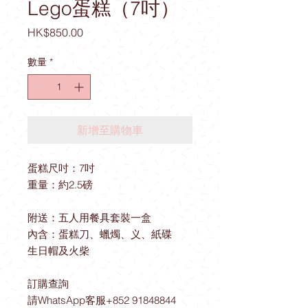
Lego蛋糕（7吋）
價
HK$850.00
格
數量
*
新增至購物車
蛋糕尺吋：7吋
重量：約2.5磅
附送：五人用餐具套裝一盒
內含：蛋糕刀、蠟燭、义、紙碟
生日帽及火柴
訂購查詢
請WhatsApp客服+852 91848844