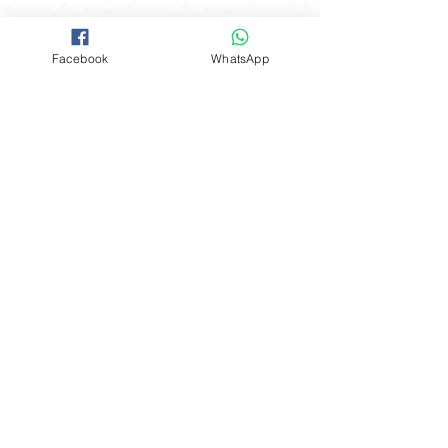
送貨優惠
Facebook
WhatsApp
取貨地址 ： 觀塘駿業里10號業運工業
大廈2樓A室
(星期一至星期四) 購物滿$600可免費
開放時間
在指定港鐵站內交收：
聯絡我們
*星期五 、 六 、日，公眾假期及假期
前一天不設指定港鐵站免費送貨優惠
FOLLOW
工場地址​
（指定港鐵站）
觀塘成業街19-21號成業工業大廈628室
九龍區：觀塘站，鑽石山站及油塘站
。
​**本店所有製作成品於食環署核實持牌
食物製造工場製作**
港島區：北角站 。
Mon - Fri: 9am - 6pm
新界區：大圍站 。
​​Sat - Sun: 9am - 5pm
購物滿$3000可免費在港鐵全線站內交
Whatapps:
(852) 9184 8844