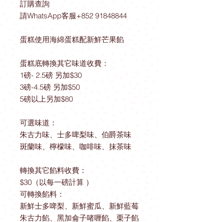
訂購查詢
請WhatsApp客服+852 91848844
蛋糕使用海綿蛋糕配新鮮芒果餡
蛋糕底轉換其它味道收費：
1磅- 2.5磅 另加$30
3磅-4.5磅 另加$50
5磅以上另加$80
可選味道：
朱古力味、士多啤梨味、伯爵茶味
斑蘭味、檸檬味、咖啡味、抹茶味
轉換其它餡料收費：
$30（以每一磅計算 ）
可轉換餡料：
新鮮士多啤梨、新鮮蜜瓜、新鮮藍莓
朱古力餡、黑加侖子啫喱餡、栗子餡