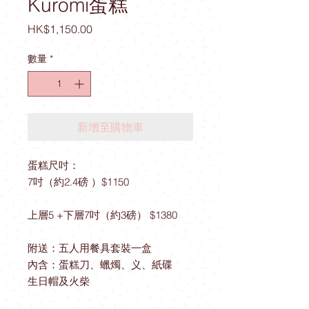
Kuromi蛋糕
價
HK$1,150.00
格
數量
*
新增至購物車
蛋糕尺吋：
7吋（約2.4磅 ）$1150
上層5 +下層7吋（約3磅） $1380
附送：五人用餐具套裝一盒
內含：蛋糕刀、蠟燭、义、紙碟
生日帽及火柴