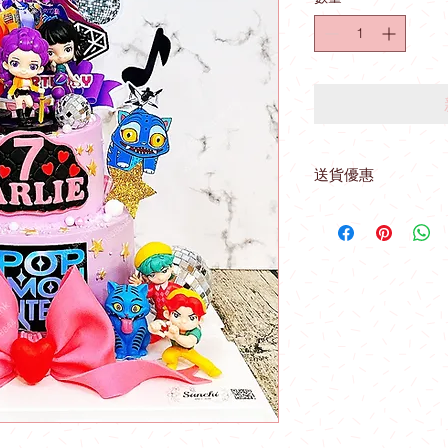
送貨優惠
取貨地址 ： 觀塘駿
(星期一至星期四) 購
收：
*星期五 、 六 、
站免費送貨優惠
（指定港鐵站）
九龍區：觀塘站，鑽
港島區：北角站 。