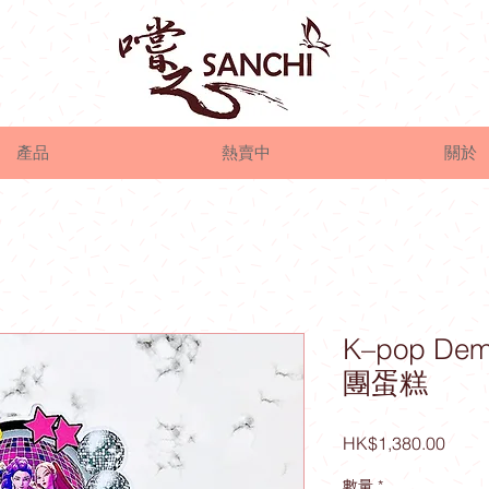
產品
熱賣中
關於
K–pop De
團蛋糕
價
HK$1,380.00
格
數量
*