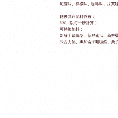
斑蘭味、檸檬味、咖啡味、抹茶
轉換其它餡料收費：
$30（以每一磅計算 ）
可轉換餡料：
新鮮士多啤梨、新鮮蜜瓜、新鮮
朱古力餡、黑加侖子啫喱餡、栗
工場地址​
觀塘成業街19-21號成業工業大廈628
室
​**本店所有製作成品於食環署核實持
牌食物製造工場製作**