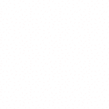
費在港鐵全線站內交收：
除外)
站至荃灣西站
至上水站
至東涌站
標準收費：
0
城站 $100
0
0
20
150
$150
 70