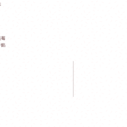
太子站至黃埔站 $ 12
味
佐敦站至尖沙咀站 $ 1
深水埗站至美孚站$15
茘景站至荃灣站 $160
九龍站至香港站 $150
藍莓
青衣站至東涌站$180
子餡
東鐵線：
會展站 至沙田站 $12
聯絡我們
開放時間
火炭站至太和站 $150
粉嶺站至上水站 $180
屯馬線：
Mon - Fri: 9am - 6pm
Whatapps: (852) 9184 8
​​Sat - Sun: 9am - 5pm
Email:
info@sanchi.com
啟德站至土瓜灣站：$1
何文田站至紅磡站$12