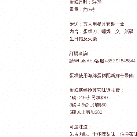
蛋糕尺吋 : 5+7吋
重量：約3磅
附送：五人用餐具套裝一盒
內含：蛋糕刀、蠟燭、义、紙碟
生日帽及火柴
訂購查詢
請WhatsApp客服+852 91848844
蛋糕使用海綿蛋糕配新鮮芒果餡
蛋糕底轉換其它味道收費：
1磅- 2.5磅 另加$30
3磅-4.5磅 另加$50
5磅以上另加$80
可選味道：
朱古力味、士多啤梨味、伯爵茶