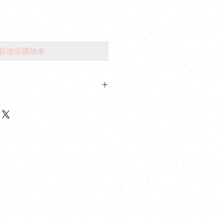
新增至購物車
業里10號業運工業大廈2樓A室
物滿$600可免費在指定港鐵站內交
日，公眾假期及假期前一天不設指定港鐵
石山站及油塘站 。