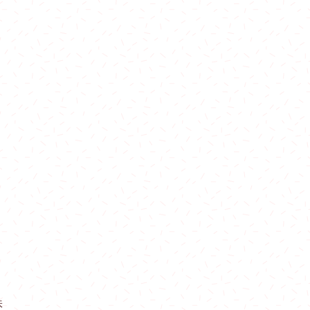
新界區：大圍站 。
購物滿$3000可免
（星期一至星期四假日
屯馬線：只限烏溪沙
東鐵線：只限金鐘站
東涌線：只限香港站
＊指定港鐵站內交收
藍田站至調景嶺站 $ 7
將軍澳站至寶琳站 / 康
北角站至西灣河站$10
筲箕彎站至柴灣站$12
炮台山站至金鐘站 $ 1
中環站至堅尼地城站 $
海洋公園至海怡半島站 
牛頭角站至石硤尾站 $
味