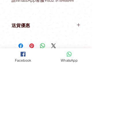
請WhatsApp客服+852 91848844
送貨優惠
取貨地址 ： 觀塘駿業里10號業運工業
大廈2樓A室
(星期一至星期四) 購物滿$600可免費
開放時間
在指定港鐵站內交收：
Facebook
WhatsApp
聯絡我們
*星期五 、 六 、日，公眾假期及假期
前一天不設指定港鐵站免費送貨優惠
FOLLOW
工場地址​
（指定港鐵站）
觀塘成業街19-21號成業工業大廈628室
九龍區：觀塘站，鑽石山站及油塘站
。
​**本店所有製作成品於食環署核實持牌
食物製造工場製作**
港島區：北角站 。
Mon - Fri: 9am - 6pm
新界區：大圍站 。
​​Sat - Sun: 9am - 5pm