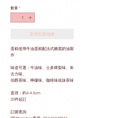
格
數量
*
新增至購物車
蛋糕使用牛油蛋糕配法式糖霜奶油製
作
味道可選：牛油味、士多啤梨味、朱
古力味、
伯爵茶味、檸檬味、咖啡味或抹茶味
直徑：約4-4.5cm
20件起訂
訂購查詢