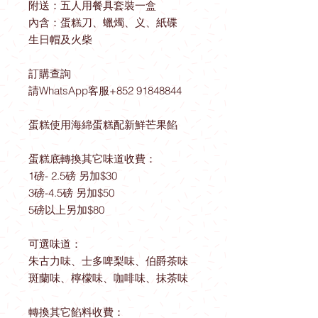
附送：五人用餐具套裝一盒
內含：蛋糕刀、蠟燭、义、紙碟
生日帽及火柴
訂購查詢
請WhatsApp客服+852 91848844
蛋糕使用海綿蛋糕配新鮮芒果餡
蛋糕底轉換其它味道收費：
1磅- 2.5磅 另加$30
3磅-4.5磅 另加$50
5磅以上另加$80
可選味道：
朱古力味、士多啤梨味、伯爵茶味
斑蘭味、檸檬味、咖啡味、抹茶味
轉換其它餡料收費：