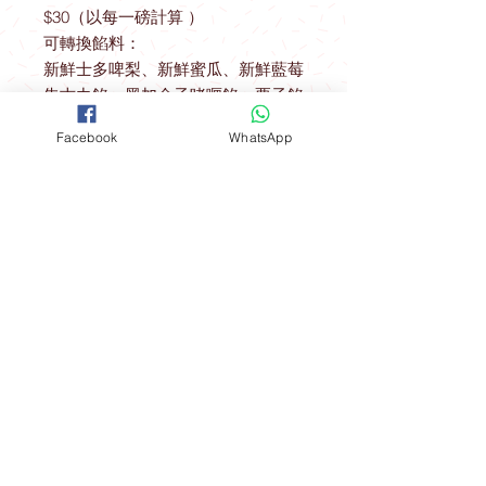
$30（以每一磅計算 ）
可轉換餡料：
新鮮士多啤梨、新鮮蜜瓜、新鮮藍莓
朱古力餡、黑加侖子啫喱餡、栗子餡
Facebook
WhatsApp
送貨優惠
取貨地址 ： 觀塘駿業里10號業運工業
大廈2樓A室
(星期一至星期四) 購物滿$600可免費
開放時間
在指定港鐵站內交收：
聯絡我們
*星期五 、 六 、日，公眾假期及假期
前一天不設指定港鐵站免費送貨優惠
FOLLOW
工場地址​
（指定港鐵站）
觀塘成業街19-21號成業工業大廈628室
九龍區：觀塘站，鑽石山站及油塘站
。
​**本店所有製作成品於食環署核實持牌