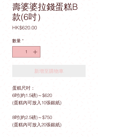
壽婆婆拉錢蛋糕B
款(6吋）
價
HK$620.00
格
數量
*
新增至購物車
蛋糕尺吋：
6吋(約1.5磅)～$620
(蛋糕內可放入10張銀紙)
8吋(約2.5磅)～$750
(蛋糕內可放入20張銀紙)