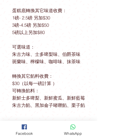
蛋糕底轉換其它味道收費：
1磅- 2.5磅 另加$30
3磅-4.5磅 另加$50
5磅以上另加$80
可選味道：
朱古力味、士多啤梨味、伯爵茶味
斑蘭味、檸檬味、咖啡味、抹茶味
轉換其它餡料收費：
$30（以每一磅計算 ）
可轉換餡料：
新鮮士多啤梨、新鮮蜜瓜、新鮮藍莓
朱古力餡、黑加侖子啫喱餡、栗子餡
送貨優惠
Facebook
WhatsApp
取貨地址 ： 觀塘駿業里10號業運工業