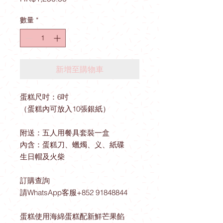
格
數量
*
新增至購物車
蛋糕尺吋：6吋
（蛋糕內可放入10張銀紙）
附送：五人用餐具套裝一盒
內含：蛋糕刀、蠟燭、义、紙碟
生日帽及火柴
訂購查詢
請WhatsApp客服+852 91848844
蛋糕使用海綿蛋糕配新鮮芒果餡