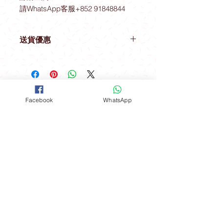
請WhatsApp客服+852 91848844
送貨優惠
取貨地址 ： 觀塘駿業里10號業運工業
大廈2樓A室
(星期一至星期四) 購物滿$600可免費
開放時間
在指定港鐵站內交收：
Facebook
WhatsApp
聯絡我們
*星期五 、 六 、日，公眾假期及假期
前一天不設指定港鐵站免費送貨優惠
FOLLOW
工場地址​
（指定港鐵站）
觀塘成業街19-21號成業工業大廈628室
九龍區：觀塘站，鑽石山站及油塘站
。
​**本店所有製作成品於食環署核實持牌
食物製造工場製作**
港島區：北角站 。
Mon - Fri: 9am - 6pm
新界區：大圍站 。
​​Sat - Sun: 9am - 5pm