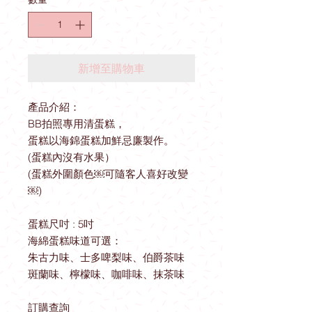
新增至購物車
產品介紹：
BB拍照專用清蛋糕，
蛋糕以海錦蛋糕加鮮忌廉製作。
(蛋糕內沒有水果）
(蛋糕外圍顏色￼可隨客人喜好改變
￼)
蛋糕尺吋 : 5吋
海綿蛋糕味道可選：
朱古力味、士多啤梨味、伯爵茶味
斑蘭味、檸檬味、咖啡味、抹茶味
訂購查詢