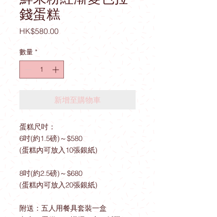
錢蛋糕
價
HK$580.00
格
數量
*
新增至購物車
蛋糕尺吋：
6吋(約1.5磅)～$580
(蛋糕內可放入10張銀紙)
8吋(約2.5磅)～$680
(蛋糕內可放入20張銀紙)
附送：五人用餐具套裝一盒