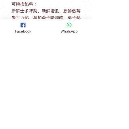
可轉換餡料：
新鮮士多啤梨、新鮮蜜瓜、新鮮藍莓
朱古力餡、黑加侖子啫喱餡、栗子餡
Facebook
WhatsApp
送貨優惠
取貨地址 ： 觀塘駿業里10號業運工業
大廈2樓A室
(星期一至星期四) 購物滿$600可免費
開放時間
在指定港鐵站內交收：
聯絡我們
*星期五 、 六 、日，公眾假期及假期
前一天不設指定港鐵站免費送貨優惠
FOLLOW
工場地址​
（指定港鐵站）
觀塘成業街19-21號成業工業大廈628室
九龍區：觀塘站，鑽石山站及油塘站
。
​**本店所有製作成品於食環署核實持牌
食物製造工場製作**
港島區：北角站 。