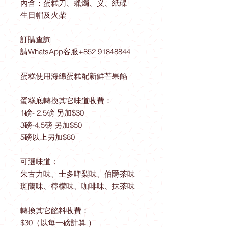
內含：蛋糕刀、蠟燭、义、紙碟
生日帽及火柴
訂購查詢
請WhatsApp客服+852 91848844
蛋糕使用海綿蛋糕配新鮮芒果餡
蛋糕底轉換其它味道收費：
1磅- 2.5磅 另加$30
3磅-4.5磅 另加$50
5磅以上另加$80
可選味道：
朱古力味、士多啤梨味、伯爵茶味
斑蘭味、檸檬味、咖啡味、抹茶味
轉換其它餡料收費：
$30（以每一磅計算 ）