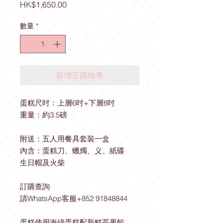
價
HK$1,650.00
格
數量
*
新增至購物車
蛋糕尺吋：上層6吋+下層8吋
重量：約3.5磅
附送：五人用餐具套裝一盒
內含：蛋糕刀、蠟燭、义、紙碟
生日帽及火柴
訂購查詢
請WhatsApp客服+852 91848844
蛋糕使用海綿蛋糕配新鮮芒果餡