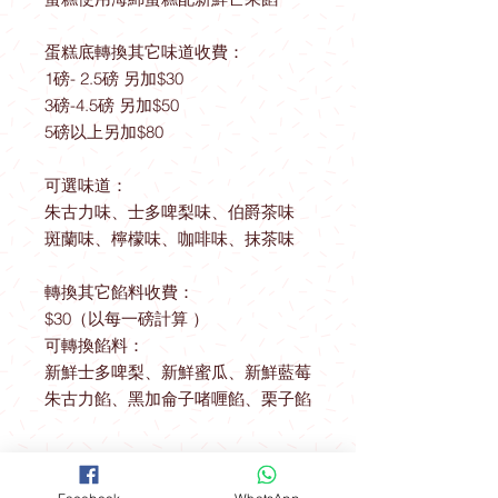
蛋糕底轉換其它味道收費：
1磅- 2.5磅 另加$30
3磅-4.5磅 另加$50
5磅以上另加$80
可選味道：
朱古力味、士多啤梨味、伯爵茶味
斑蘭味、檸檬味、咖啡味、抹茶味
轉換其它餡料收費：
$30（以每一磅計算 ）
可轉換餡料：
新鮮士多啤梨、新鮮蜜瓜、新鮮藍莓
朱古力餡、黑加侖子啫喱餡、栗子餡
送貨優惠