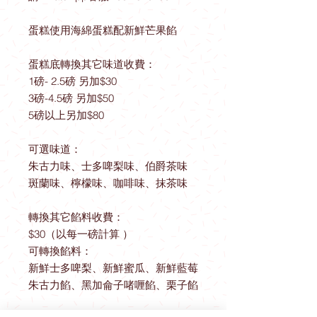
蛋糕使用海綿蛋糕配新鮮芒果餡
蛋糕底轉換其它味道收費：
1磅- 2.5磅 另加$30
3磅-4.5磅 另加$50
5磅以上另加$80
可選味道：
朱古力味、士多啤梨味、伯爵茶味
斑蘭味、檸檬味、咖啡味、抹茶味
轉換其它餡料收費：
$30（以每一磅計算 ）
可轉換餡料：
新鮮士多啤梨、新鮮蜜瓜、新鮮藍莓
朱古力餡、黑加侖子啫喱餡、栗子餡