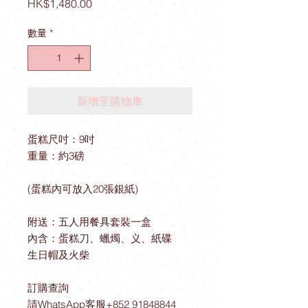
價
HK$1,480.00
格
數量
*
新增至購物車
蛋糕尺吋：9吋
重量：約3磅
(蛋糕內可放入20張銀紙)
附送：五人用餐具套裝一盒
內含：蛋糕刀、蠟燭、义、紙碟
生日帽及火柴
訂購查詢
請WhatsApp客服+852 91848844