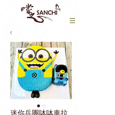
迷你兵團呠呠車拉