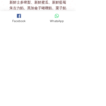
新鮮士多啤梨、新鮮蜜瓜、新鮮藍莓
朱古力餡、黑加侖子啫喱餡、栗子餡
Facebook
WhatsApp
送貨優惠
取貨地址 ： 觀塘駿業里10號業運工業
大廈2樓A室
(星期一至星期四) 購物滿$600可免費
開放時間
在指定港鐵站內交收：
聯絡我們
*星期五 、 六 、日，公眾假期及假期
前一天不設指定港鐵站免費送貨優惠
FOLLOW
工場地址​
（指定港鐵站）
觀塘成業街19-21號成業工業大廈628室
九龍區：觀塘站，鑽石山站及油塘站
。
​**本店所有製作成品於食環署核實持牌
食物製造工場製作**
港島區：北角站 。
Mon - Fri: 9am - 6pm