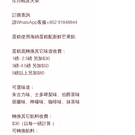
生日帽及火柴
訂購查詢
請WhatsApp客服+852 91848844
蛋糕使用海綿蛋糕配新鮮芒果餡
蛋糕底轉換其它味道收費：
1磅- 2.5磅 另加$30
3磅-4.5磅 另加$50
5磅以上另加$80
可選味道：
朱古力味、士多啤梨味、伯爵茶味
斑蘭味、檸檬味、咖啡味、抹茶味
轉換其它餡料收費：
$30（以每一磅計算 ）
可轉換餡料：