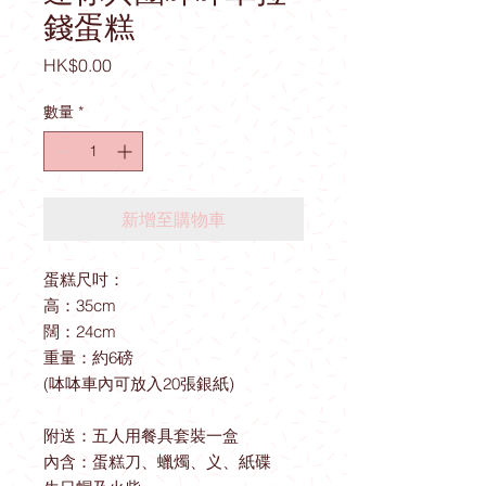
錢蛋糕
價
HK$0.00
格
數量
*
新增至購物車
蛋糕尺吋：
高：35cm
闊：24cm
重量：約6磅
(呠呠車內可放入20張銀紙)
附送：五人用餐具套裝一盒
內含：蛋糕刀、蠟燭、义、紙碟