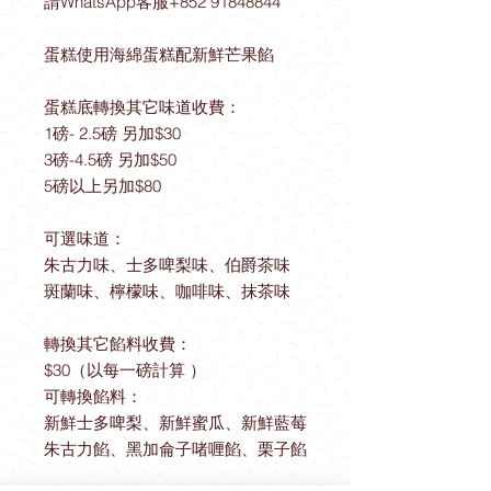
請WhatsApp客服+852 91848844
蛋糕使用海綿蛋糕配新鮮芒果餡
蛋糕底轉換其它味道收費：
1磅- 2.5磅 另加$30
3磅-4.5磅 另加$50
5磅以上另加$80
可選味道：
朱古力味、士多啤梨味、伯爵茶味
斑蘭味、檸檬味、咖啡味、抹茶味
轉換其它餡料收費：
$30（以每一磅計算 ）
可轉換餡料：
新鮮士多啤梨、新鮮蜜瓜、新鮮藍莓
朱古力餡、黑加侖子啫喱餡、栗子餡