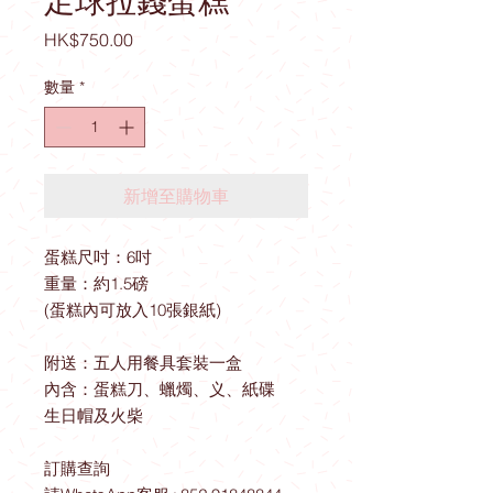
足球拉錢蛋糕
價
HK$750.00
格
數量
*
新增至購物車
蛋糕尺吋：6吋
重量：約1.5磅
(蛋糕內可放入10張銀紙)
附送：五人用餐具套裝一盒
內含：蛋糕刀、蠟燭、义、紙碟
生日帽及火柴
訂購查詢