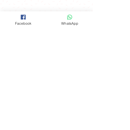
(星期一至星期四) 購物滿$600可免費
開放時間
在指定港鐵站內交收：
聯絡我們
*星期五 、 六 、日，公眾假期及假期
Facebook
WhatsApp
前一天不設指定港鐵站免費送貨優惠
FOLLOW
工場地址​
（指定港鐵站）
觀塘成業街19-21號成業工業大廈628室
九龍區：觀塘站，鑽石山站及油塘站
。
​**本店所有製作成品於食環署核實持牌
食物製造工場製作**
港島區：北角站 。
Mon - Fri: 9am - 6pm
新界區：大圍站 。
​​Sat - Sun: 9am - 5pm
購物滿$3000可免費在港鐵全線站內交
Whatapps:
(852) 9184 8844
收：
Email:
info@sanchi.com.hk
（星期一至星期四假日除外)
屯馬線：只限烏溪沙站至荃灣西站
© 2018 by Sanchi. Proudly
東鐵線：只限金鐘站至上水站
created with
Wix.com
東涌線：只限香港站至東涌站