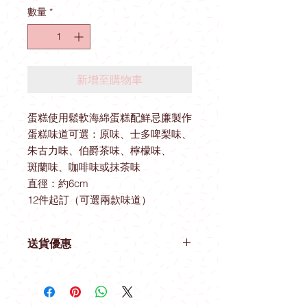
數量
*
新增至購物車
蛋糕使用鬆軟海綿蛋糕配鮮忌廉製作
蛋糕味道可選：原味、士多啤梨味、
朱古力味、伯爵茶味、檸檬味、
斑蘭味、咖啡味或抹茶味
直徑：約6cm
12件起訂（可選兩款味道）
送貨優惠
取貨地址 ： 觀塘駿業里10號業運工業
大廈2樓A室