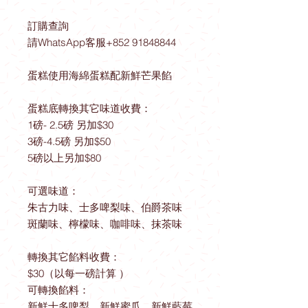
訂購查詢
請WhatsApp客服+852 91848844
蛋糕使用海綿蛋糕配新鮮芒果餡
蛋糕底轉換其它味道收費：
1磅- 2.5磅 另加$30
3磅-4.5磅 另加$50
5磅以上另加$80
可選味道：
朱古力味、士多啤梨味、伯爵茶味
斑蘭味、檸檬味、咖啡味、抹茶味
轉換其它餡料收費：
$30（以每一磅計算 ）
可轉換餡料：
新鮮士多啤梨、新鮮蜜瓜、新鮮藍莓