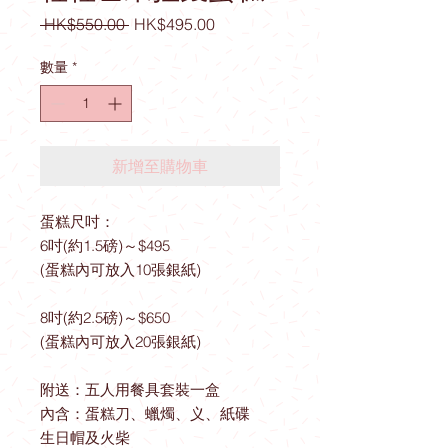
一
促
 HK$550.00 
HK$495.00
般
銷
價
價
數量
*
格
格
新增至購物車
蛋糕尺吋：
6吋(約1.5磅)～$495
(蛋糕內可放入10張銀紙)
8吋(約2.5磅)～$650
(蛋糕內可放入20張銀紙)
附送：五人用餐具套裝一盒
內含：蛋糕刀、蠟燭、义、紙碟
生日帽及火柴