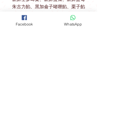
朱古力餡、黑加侖子啫喱餡、栗子餡
Facebook
WhatsApp
送貨優惠
取貨地址 ： 觀塘駿業里10號業運工業
大廈2樓A室
(星期一至星期四) 購物滿$600可免費
開放時間
在指定港鐵站內交收：
聯絡我們
*星期五 、 六 、日，公眾假期及假期
前一天不設指定港鐵站免費送貨優惠
FOLLOW
工場地址​
（指定港鐵站）
觀塘成業街19-21號成業工業大廈628室
九龍區：觀塘站，鑽石山站及油塘站
。
​**本店所有製作成品於食環署核實持牌
食物製造工場製作**
港島區：北角站 。
Mon - Fri: 9am - 6pm
新界區：大圍站 。
​​Sat - Sun: 9am - 5pm