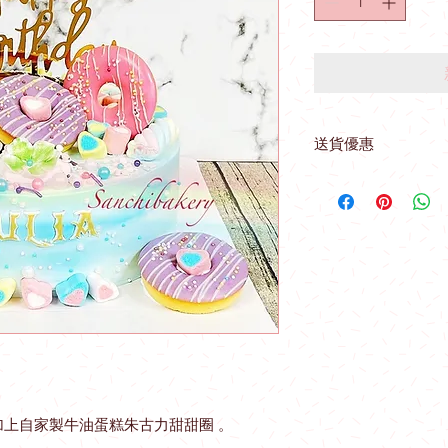
送貨優惠
取貨地址 ： 觀塘駿
(星期一至星期四) 購
收：
*星期五 、 六 、
站免費送貨優惠
（指定港鐵站）
九龍區：觀塘站，鑽
港島區：北角站 。
上自家製牛油蛋糕朱古力甜甜圈 。