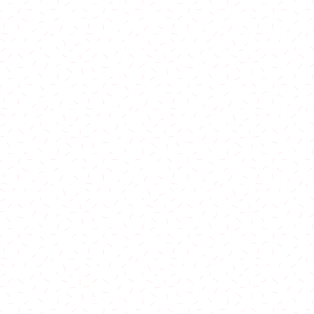
費在港鐵全線站內交收：
除外)
站至荃灣西站
至上水站
至東涌站
標準收費：
0
城站 $100
0
0
20
150
$150
 70
0
50