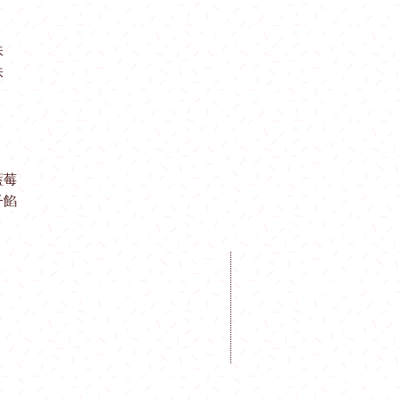
深水埗站至美孚站$15
茘景站至荃灣站 $160
味
味
九龍站至香港站 $150
青衣站至東涌站$180
東鐵線：
會展站 至沙田站 $12
藍莓
子餡
火炭站至太和站 $150
粉嶺站至上水站 $180
屯馬線：
聯絡我們
開放時間
啟德站至土瓜灣站：$1
何文田站至紅磡站$12
Mon - Fri: 9am - 6pm
Whatapps: (852) 9184 8
尖東站至南昌站$150
​​Sat - Sun: 9am - 5pm
Email:
info@sanchi.com