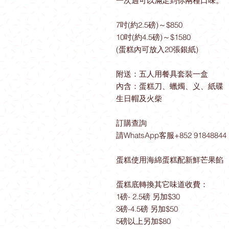
一次過可以滿足到你兩種口味。
7吋(約2.5磅)～$850
10吋(約4.5磅)～$1580
(蛋糕內可放入20張銀紙)
附送：五人用餐具套裝一盒
內含：蛋糕刀、蠟燭、义、紙碟
生日帽及火柴
訂購查詢
請WhatsApp客服+852 91848844
蛋糕使用海綿蛋糕配新鮮芒果餡
蛋糕底轉換其它味道收費：
1磅- 2.5磅 另加$30
3磅-4.5磅 另加$50
5磅以上另加$80