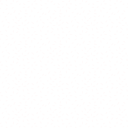
新界區：大圍站 。
購物滿$3000可免
（星期一至星期四假日
屯馬線：只限烏溪沙
東鐵線：只限金鐘站
東涌線：只限香港站
＊指定港鐵站內交收
藍田站至調景嶺站 $ 7
將軍澳站至寶琳站 / 康
北角站至西灣河站$10
筲箕彎站至柴灣站$12
炮台山站至金鐘站 $ 1
中環站至堅尼地城站 $
海洋公園至海怡半島站 
牛頭角站至石硤尾站 $
太子站至黃埔站 $ 12
佐敦站至尖沙咀站 $ 1