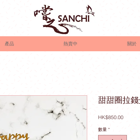
產品
熱賣中
關於
甜甜圈拉錢蛋
價
HK$850.00
格
數量
*