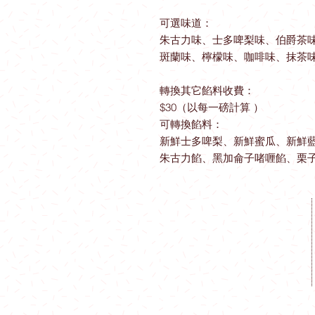
可選味道：
朱古力味、士多啤梨味、伯爵茶
斑蘭味、檸檬味、咖啡味、抹茶
轉換其它餡料收費：
$30（以每一磅計算 ）
可轉換餡料：
新鮮士多啤梨、新鮮蜜瓜、新鮮
朱古力餡、黑加侖子啫喱餡、栗
工場地址​
觀塘成業街19-21號成業工業大廈628