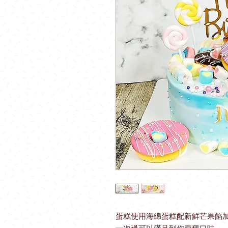
蛋糕使用海綿蛋糕配新鮮芒果餡加