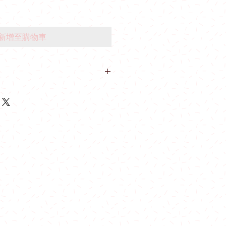
新增至購物車
業里10號業運工業大廈2樓A室
物滿$600可免費在指定港鐵站內交
日，公眾假期及假期前一天不設指定港鐵
石山站及油塘站 。