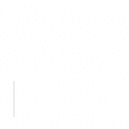
0
0
FOLLOW
00
0
844
.hk