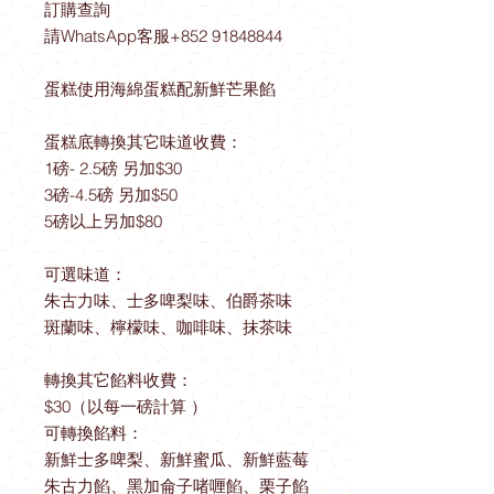
訂購查詢
請WhatsApp客服+852 91848844
蛋糕使用海綿蛋糕配新鮮芒果餡
蛋糕底轉換其它味道收費：
1磅- 2.5磅 另加$30
3磅-4.5磅 另加$50
5磅以上另加$80
可選味道：
朱古力味、士多啤梨味、伯爵茶味
斑蘭味、檸檬味、咖啡味、抹茶味
轉換其它餡料收費：
$30（以每一磅計算 ）
可轉換餡料：
新鮮士多啤梨、新鮮蜜瓜、新鮮藍莓
朱古力餡、黑加侖子啫喱餡、栗子餡