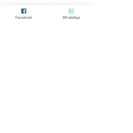
送貨優惠
Facebook
WhatsApp
取貨地址 ： 觀塘駿業里10號業運工業
大廈2樓A室
(星期一至星期四) 購物滿$600可免費
開放時間
在指定港鐵站內交收：
聯絡我們
*星期五 、 六 、日，公眾假期及假期
前一天不設指定港鐵站免費送貨優惠
FOLLOW
工場地址​
（指定港鐵站）
觀塘成業街19-21號成業工業大廈628室
九龍區：觀塘站，鑽石山站及油塘站
。
​**本店所有製作成品於食環署核實持牌
食物製造工場製作**
港島區：北角站 。
Mon - Fri: 9am - 6pm
新界區：大圍站 。
​​Sat - Sun: 9am - 5pm
購物滿$3000可免費在港鐵全線站內交
Whatapps:
(852) 9184 8844