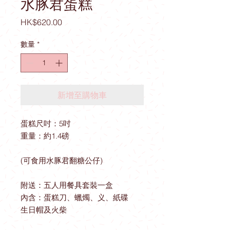
水豚君蛋糕
價
HK$620.00
格
數量
*
新增至購物車
蛋糕尺吋：5吋
重量：約1.4磅
(可食用水豚君翻糖公仔)
附送：五人用餐具套裝一盒
內含：蛋糕刀、蠟燭、义、紙碟
生日帽及火柴