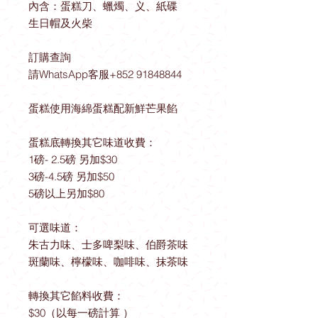
內含：蛋糕刀、蠟燭、义、紙碟
生日帽及火柴
訂購查詢
請WhatsApp客服+852 91848844
蛋糕使用海綿蛋糕配新鮮芒果餡
蛋糕底轉換其它味道收費：
1磅- 2.5磅 另加$30
3磅-4.5磅 另加$50
5磅以上另加$80
可選味道：
朱古力味、士多啤梨味、伯爵茶味
斑蘭味、檸檬味、咖啡味、抹茶味
轉換其它餡料收費：
$30（以每一磅計算 ）