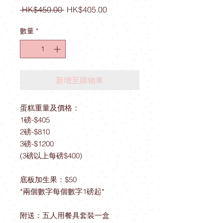
一
促
 HK$450.00 
HK$405.00
般
銷
價
價
數量
*
格
格
新增至購物車
蛋糕重量及價格：
1磅-$405
2磅-$810
3磅-$1200
(3磅以上每磅$400)
底板加生果：$50
*兩個數字每個數字1磅起*
附送：五人用餐具套裝一盒