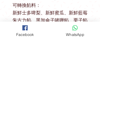
可轉換餡料：
新鮮士多啤梨、新鮮蜜瓜、新鮮藍莓
朱古力餡、黑加侖子啫喱餡、栗子餡
Facebook
WhatsApp
送貨優惠
取貨地址 ： 觀塘駿業里10號業運工業
大廈2樓A室
(星期一至星期四) 購物滿$600可免費
開放時間
在指定港鐵站內交收：
聯絡我們
*星期五 、 六 、日，公眾假期及假期
前一天不設指定港鐵站免費送貨優惠
FOLLOW
工場地址​
（指定港鐵站）
觀塘成業街19-21號成業工業大廈628室
九龍區：觀塘站，鑽石山站及油塘站
。
​**本店所有製作成品於食環署核實持牌
食物製造工場製作**
港島區：北角站 。