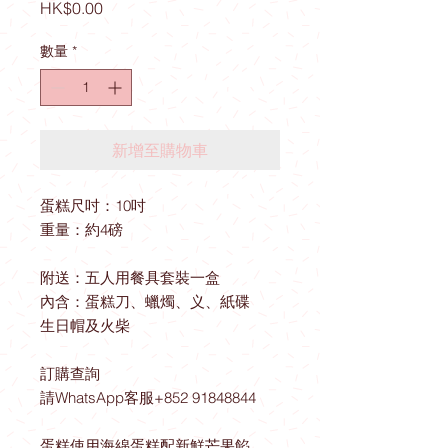
價
HK$0.00
格
數量
*
新增至購物車
蛋糕尺吋：10吋
重量：約4磅
附送：五人用餐具套裝一盒
內含：蛋糕刀、蠟燭、义、紙碟
生日帽及火柴
訂購查詢
請WhatsApp客服+852 91848844
蛋糕使用海綿蛋糕配新鮮芒果餡