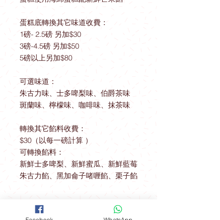
蛋糕底轉換其它味道收費：
1磅- 2.5磅 另加$30
3磅-4.5磅 另加$50
5磅以上另加$80
可選味道：
朱古力味、士多啤梨味、伯爵茶味
斑蘭味、檸檬味、咖啡味、抹茶味
轉換其它餡料收費：
$30（以每一磅計算 ）
可轉換餡料：
新鮮士多啤梨、新鮮蜜瓜、新鮮藍莓
朱古力餡、黑加侖子啫喱餡、栗子餡
送貨優惠
Facebook
WhatsApp