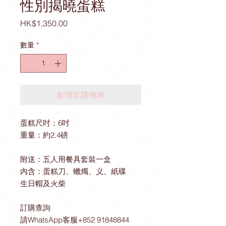
性別揭曉蛋糕
價
HK$1,350.00
格
數量
*
新增至購物車
蛋糕尺吋：6吋
重量：約2.4磅
附送：五人用餐具套裝一盒
內含：蛋糕刀、蠟燭、义、紙碟
生日帽及火柴
訂購查詢
請WhatsApp客服+852 91848844