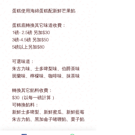
蛋糕使用海綿蛋糕配新鮮芒果餡
蛋糕底轉換其它味道收費：
1磅- 2.5磅 另加$30
3磅-4.5磅 另加$50
5磅以上另加$80
可選味道：
朱古力味、士多啤梨味、伯爵茶味
斑蘭味、檸檬味、咖啡味、抹茶味
轉換其它餡料收費：
$30（以每一磅計算 ）
可轉換餡料：
新鮮士多啤梨、新鮮蜜瓜、新鮮藍莓
朱古力餡、黑加侖子啫喱餡、栗子餡