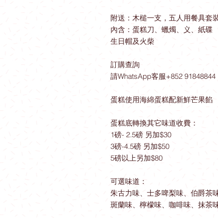
附送：木槌一支，五人用餐具套
內含：蛋糕刀、蠟燭、义、紙碟
生日帽及火柴
訂購查詢
請WhatsApp客服+852 91848844
蛋糕使用海綿蛋糕配新鮮芒果餡
蛋糕底轉換其它味道收費：
1磅- 2.5磅 另加$30
3磅-4.5磅 另加$50
5磅以上另加$80
可選味道：
朱古力味、士多啤梨味、伯爵茶
斑蘭味、檸檬味、咖啡味、抹茶