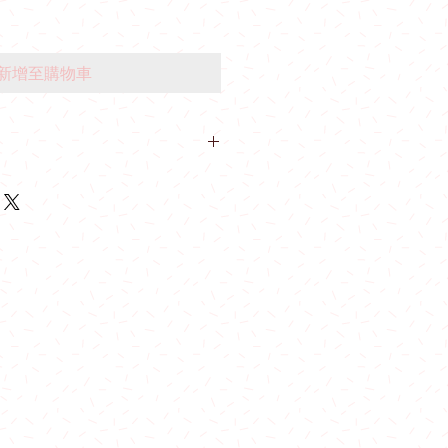
新增至購物車
業里10號業運工業大廈2樓A室
物滿$600可免費在指定港鐵站內交
日，公眾假期及假期前一天不設指定港鐵
石山站及油塘站 。