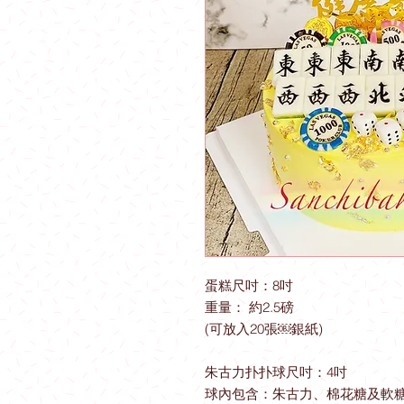
蛋糕尺吋：8吋
重量： 約2.5磅
(可放入20張￼銀紙)
朱古力扑扑球尺吋：4吋
球內包含：朱古力、棉花糖及軟