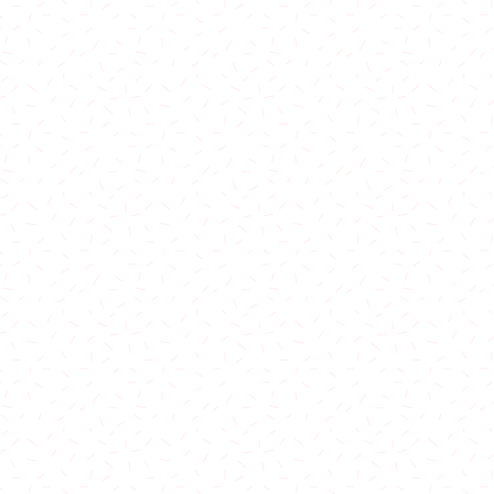
費在港鐵全線站內交收：
除外)
站至荃灣西站
至上水站
至東涌站
標準收費：
0
城站 $100
0
0
20
150
$150
 70
0
50