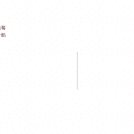
深水埗站至美孚站$15
茘景站至荃灣站 $160
九龍站至香港站 $150
藍莓
青衣站至東涌站$180
子餡
東鐵線：
會展站 至沙田站 $12
聯絡我們
開放時間
火炭站至太和站 $150
粉嶺站至上水站 $180
屯馬線：
Mon - Fri: 9am - 6pm
Whatapps: (852) 9184 8
​​Sat - Sun: 9am - 5pm
Email:
info@sanchi.com
啟德站至土瓜灣站：$1
何文田站至紅磡站$12
尖東站至南昌站$150