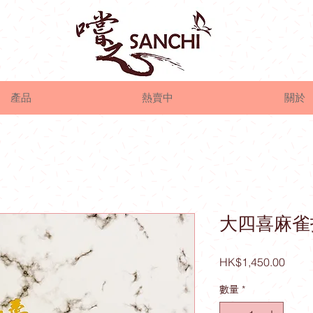
產品
熱賣中
關於
大四喜麻雀
價
HK$1,450.00
格
數量
*