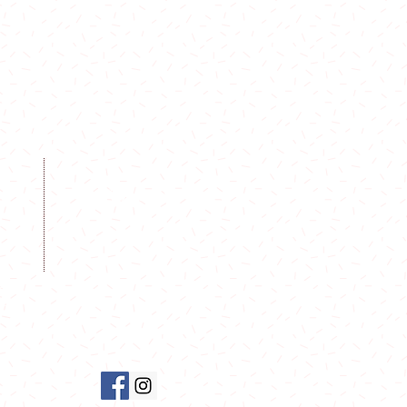
0
0
FOLLOW
844
.hk
00
0