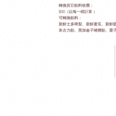
轉換其它餡料收費：
$30（以每一磅計算 ）
可轉換餡料：
新鮮士多啤梨、新鮮蜜瓜、新鮮
朱古力餡、黑加侖子啫喱餡、栗
工場地址​
觀塘成業街19-21號成業工業大廈628
室
​**本店所有製作成品於食環署核實持
牌食物製造工場製作**