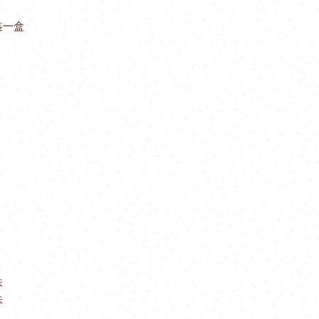
新界區：大圍站 。
購物滿$3000可免
裝一盒
（星期一至星期四假日
屯馬線：只限烏溪沙
東鐵線：只限金鐘站
東涌線：只限香港站
＊指定港鐵站內交收
藍田站至調景嶺站 $ 7
將軍澳站至寶琳站 / 康
北角站至西灣河站$10
筲箕彎站至柴灣站$12
炮台山站至金鐘站 $ 1
中環站至堅尼地城站 $
海洋公園至海怡半島站 
味
牛頭角站至石硤尾站 $
味
太子站至黃埔站 $ 12
佐敦站至尖沙咀站 $ 1