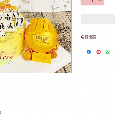
送貨優惠
取貨地址 ： 觀塘駿
(星期一至星期四) 購
收：
*星期五 、 六 、
站免費送貨優惠
（指定港鐵站）
九龍區：觀塘站，鑽
港島區：北角站 。
糖