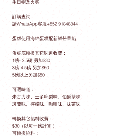
生日帽及火柴
訂購查詢
請WhatsApp客服+852 91848844
蛋糕使用海綿蛋糕配新鮮芒果餡
蛋糕底轉換其它味道收費：
1磅- 2.5磅 另加$30
3磅-4.5磅 另加$50
5磅以上另加$80
可選味道：
朱古力味、士多啤梨味、伯爵茶味
斑蘭味、檸檬味、咖啡味、抹茶味
轉換其它餡料收費：
$30（以每一磅計算 ）
可轉換餡料：