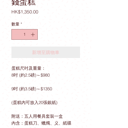
錢蛋糕
價
HK$1,350.00
格
數量
*
新增至購物車
蛋糕尺吋及重量：
8吋 (約2.5磅)～$980
9吋 (約3.5磅)～$1350
(蛋糕內可放入20張銀紙)
附送：五人用餐具套裝一盒
內含：蛋糕刀、蠟燭、义、紙碟