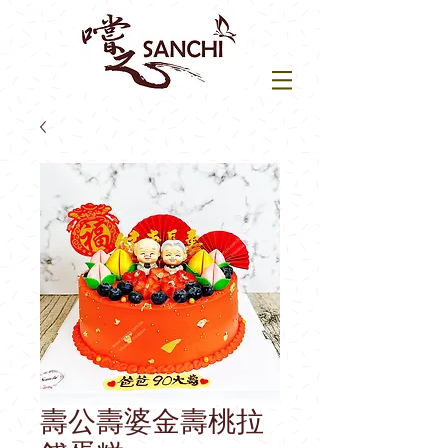
壽公壽婆金壽桃拉