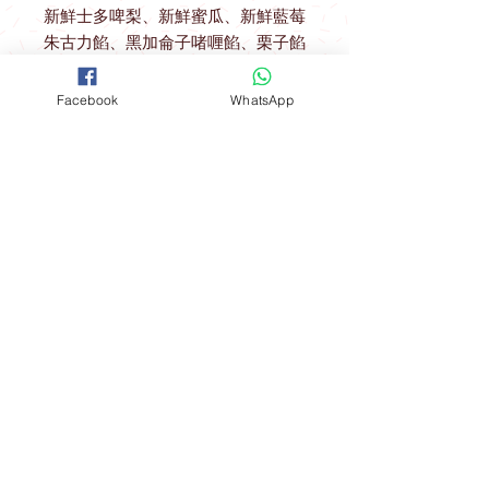
新鮮士多啤梨、新鮮蜜瓜、新鮮藍莓
朱古力餡、黑加侖子啫喱餡、栗子餡
Facebook
WhatsApp
送貨優惠
取貨地址 ： 觀塘駿業里10號業運工業
大廈2樓A室
(星期一至星期四) 購物滿$600可免費
開放時間
在指定港鐵站內交收：
聯絡我們
*星期五 、 六 、日，公眾假期及假期
前一天不設指定港鐵站免費送貨優惠
FOLLOW
工場地址​
（指定港鐵站）
觀塘成業街19-21號成業工業大廈628室
九龍區：觀塘站，鑽石山站及油塘站
。
​**本店所有製作成品於食環署核實持牌
食物製造工場製作**
港島區：北角站 。
Mon - Fri: 9am - 6pm