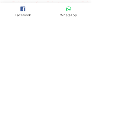
送貨優惠
Facebook
WhatsApp
取貨地址 ： 觀塘駿業里10號業運工業
大廈2樓A室
(星期一至星期四) 購物滿$600可免費
開放時間
在指定港鐵站內交收：
聯絡我們
*星期五 、 六 、日，公眾假期及假期
前一天不設指定港鐵站免費送貨優惠
FOLLOW
工場地址​
（指定港鐵站）
觀塘成業街19-21號成業工業大廈628室
九龍區：觀塘站，鑽石山站及油塘站
。
​**本店所有製作成品於食環署核實持牌
食物製造工場製作**
港島區：北角站 。
Mon - Fri: 9am - 6pm
新界區：大圍站 。
​​Sat - Sun: 9am - 5pm
購物滿$3000可免費在港鐵全線站內交
Whatapps:
(852) 9184 8844
收：