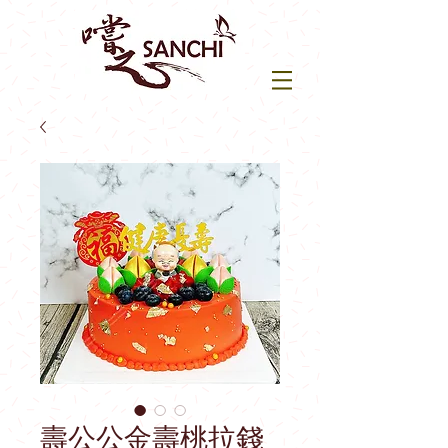
壽公公金壽桃拉錢