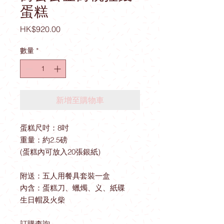
蛋糕
價
HK$920.00
格
數量
*
新增至購物車
蛋糕尺吋：8吋
重量：約2.5磅
(蛋糕內可放入20張銀紙)
附送：五人用餐具套裝一盒
內含：蛋糕刀、蠟燭、义、紙碟
生日帽及火柴
訂購查詢