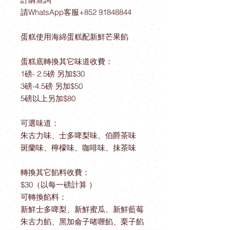
請WhatsApp客服+852 91848844
蛋糕使用海綿蛋糕配新鮮芒果餡
蛋糕底轉換其它味道收費：
1磅- 2.5磅 另加$30
3磅-4.5磅 另加$50
5磅以上另加$80
可選味道：
朱古力味、士多啤梨味、伯爵茶味
斑蘭味、檸檬味、咖啡味、抹茶味
轉換其它餡料收費：
$30（以每一磅計算 ）
可轉換餡料：
新鮮士多啤梨、新鮮蜜瓜、新鮮藍莓
朱古力餡、黑加侖子啫喱餡、栗子餡