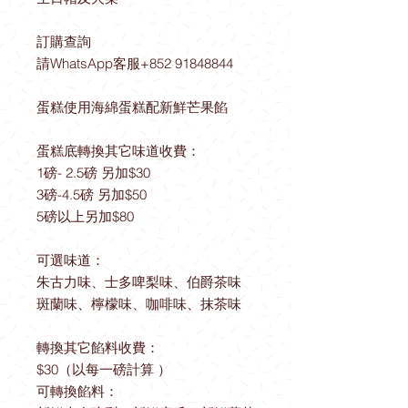
訂購查詢
請WhatsApp客服+852 91848844
蛋糕使用海綿蛋糕配新鮮芒果餡
蛋糕底轉換其它味道收費：
1磅- 2.5磅 另加$30
3磅-4.5磅 另加$50
5磅以上另加$80
可選味道：
朱古力味、士多啤梨味、伯爵茶味
斑蘭味、檸檬味、咖啡味、抹茶味
轉換其它餡料收費：
$30（以每一磅計算 ）
可轉換餡料：