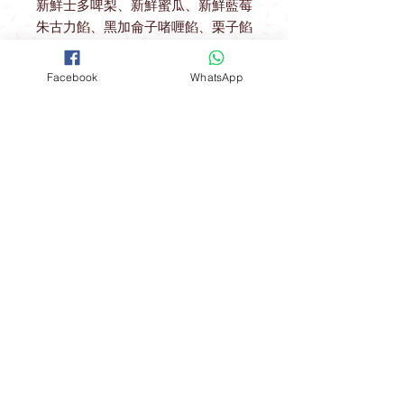
新鮮士多啤梨、新鮮蜜瓜、新鮮藍莓
朱古力餡、黑加侖子啫喱餡、栗子餡
Facebook
WhatsApp
送貨優惠
取貨地址 ： 觀塘駿業里10號業運工業
大廈2樓A室
(星期一至星期四) 購物滿$600可免費
開放時間
在指定港鐵站內交收：
聯絡我們
*星期五 、 六 、日，公眾假期及假期
前一天不設指定港鐵站免費送貨優惠
FOLLOW
工場地址​
（指定港鐵站）
觀塘成業街19-21號成業工業大廈628室
九龍區：觀塘站，鑽石山站及油塘站
。
​**本店所有製作成品於食環署核實持牌
食物製造工場製作**
港島區：北角站 。
Mon - Fri: 9am - 6pm
新界區：大圍站 。