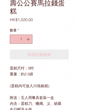
壽公公賽馬拉錢蛋
糕
價
HK$1,020.00
格
數量
*
新增至購物車
蛋糕尺吋：8吋
重量：約2.5磅
(蛋糕內可放入20張銀紙)
附送：五人用餐具套裝一盒
內含：蛋糕刀、蠟燭、义、紙碟
生日帽及火柴