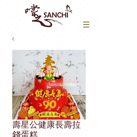
壽星公健康長壽拉
錢蛋糕