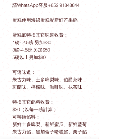
請WhatsApp客服+852 91848844
蛋糕使用海綿蛋糕配新鮮芒果餡
蛋糕底轉換其它味道收費：
1磅- 2.5磅 另加$30
3磅-4.5磅 另加$50
5磅以上另加$80
可選味道：
朱古力味、士多啤梨味、伯爵茶味
斑蘭味、檸檬味、咖啡味、抹茶味
轉換其它餡料收費：
$30（以每一磅計算 ）
可轉換餡料：
新鮮士多啤梨、新鮮蜜瓜、新鮮藍莓
朱古力餡、黑加侖子啫喱餡、栗子餡