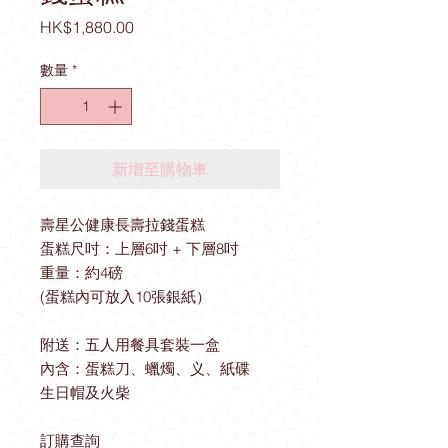
價
HK$1,880.00
格
數量
*
新增至購物車
壽星公健康長壽拉錢蛋糕
蛋糕尺吋：上層6吋 + 下層8吋
重量：約4磅
(蛋糕內可放入10張銀紙）
附送：五人用餐具套裝一盒
內含：蛋糕刀、蠟燭、义、紙碟
生日帽及火柴
訂購查詢