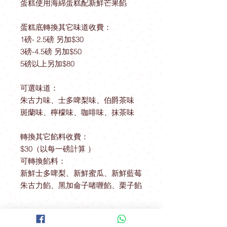
蛋糕使用海綿蛋糕配新鮮芒果餡
蛋糕底轉換其它味道收費：
1磅- 2.5磅 另加$30
3磅-4.5磅 另加$50
5磅以上另加$80
可選味道：
朱古力味、士多啤梨味、伯爵茶味
斑蘭味、檸檬味、咖啡味、抹茶味
轉換其它餡料收費：
$30（以每一磅計算 ）
可轉換餡料：
新鮮士多啤梨、新鮮蜜瓜、新鮮藍莓
朱古力餡、黑加侖子啫喱餡、栗子餡
送貨優惠