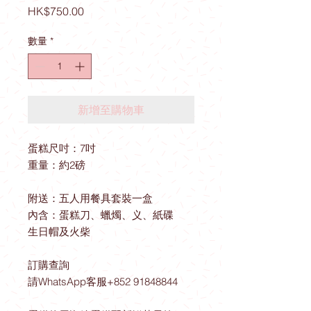
價
HK$750.00
格
數量
*
新增至購物車
蛋糕尺吋：7吋
重量：約2磅
附送：五人用餐具套裝一盒
內含：蛋糕刀、蠟燭、义、紙碟
生日帽及火柴
訂購查詢
請WhatsApp客服+852 91848844