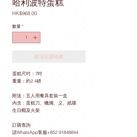
哈利波特蛋糕
價
HK$968.00
格
數量
*
新增至購物車
蛋糕尺吋：7吋
重量：約2.4磅
附送：五人用餐具套裝一盒
內含：蛋糕刀、蠟燭、义、紙碟
生日帽及火柴
訂購查詢
請WhatsApp客服+852 91848844