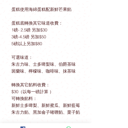
蛋糕使用海綿蛋糕配新鮮芒果餡
蛋糕底轉換其它味道收費：
1磅- 2.5磅 另加$30
3磅-4.5磅 另加$50
5磅以上另加$80
可選味道：
朱古力味、士多啤梨味、伯爵茶味
斑蘭味、檸檬味、咖啡味、抹茶味
轉換其它餡料收費：
$30（以每一磅計算 ）
可轉換餡料：
新鮮士多啤梨、新鮮蜜瓜、新鮮藍莓
朱古力餡、黑加侖子啫喱餡、栗子餡