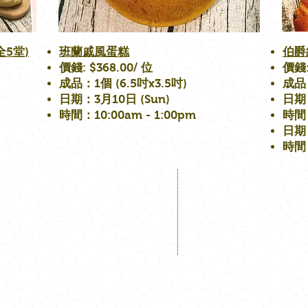
5堂)
​班蘭戚風蛋糕
​伯
價錢: $368.00/ 位
價錢:
成品：1個 (6.5吋x3.5吋)
成品
日期：3月10日 (Sun)
日期：
時間：10:00am - 1:00pm
時間：
日期：
時間：
聯絡我們
開放時間
Mon - Fri: 9am - 6pm
Whatapps: (852) 9184 8
​​Sat - Sun: 9am - 5pm
Email:
info@sanchi.com