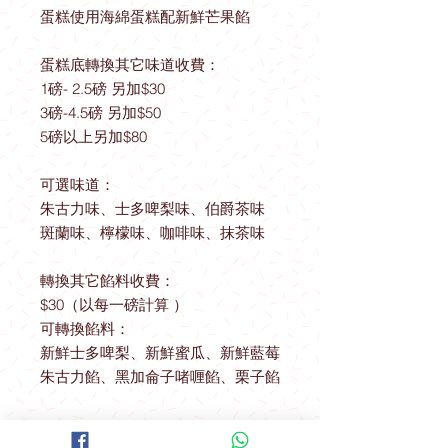
蛋糕使用海綿蛋糕配新鮮芒果餡
蛋糕底轉換其它味道收費：
1磅- 2.5磅 另加$30
3磅-4.5磅 另加$50
5磅以上另加$80
可選味道：
朱古力味、士多啤梨味、伯爵茶味
斑蘭味、檸檬味、咖啡味、抹茶味
轉換其它餡料收費：
$30（以每一磅計算 ）
可轉換餡料：
新鮮士多啤梨、新鮮蜜瓜、新鮮藍莓
朱古力餡、黑加侖子啫喱餡、栗子餡
送貨優惠