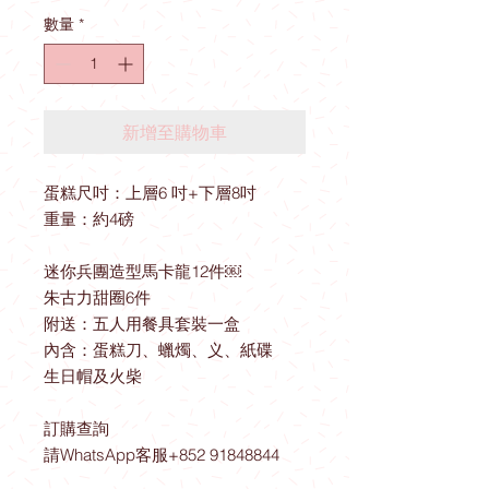
格
數量
*
新增至購物車
蛋糕尺吋：上層6 吋+下層8吋
重量：約4磅
迷你兵團造型馬卡龍12件￼
朱古力甜圈6件
附送：五人用餐具套裝一盒
內含：蛋糕刀、蠟燭、义、紙碟
生日帽及火柴
訂購查詢
請WhatsApp客服+852 91848844