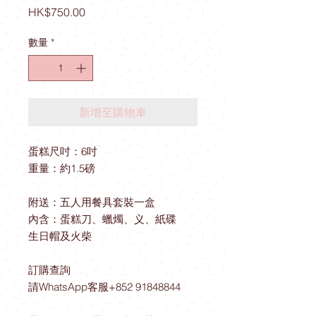
價
HK$750.00
格
數量
*
新增至購物車
蛋糕尺吋：6吋
重量：約1.5磅
附送：五人用餐具套裝一盒
內含：蛋糕刀、蠟燭、义、紙碟
生日帽及火柴
訂購查詢
請WhatsApp客服+852 91848844