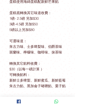
蛋糕使用海綿蛋糕配新鮮芒果餡
蛋糕底轉換其它味道收費：
1磅- 2.5磅 另加$30
3磅-4.5磅 另加$50
5磅以上另加$80
可選味道：
朱古力味、士多啤梨味、伯爵茶味
斑蘭味、檸檬味、咖啡味、抹茶味
轉換其它餡料收費：
$30（以每一磅計算 ）
可轉換餡料：
新鮮士多啤梨、新鮮蜜瓜、新鮮藍莓
朱古力餡、黑加侖子啫喱餡、栗子餡
送貨優惠